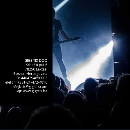
GIGS TIX DOO
Srbački put 6
78250 Laktaši
Bosna i Hercegovina
ID: 4404794650002
Telefon: +381-21-472-4816
Mejl: tix@gigstix.com
Sajt: www.gigstix.ba