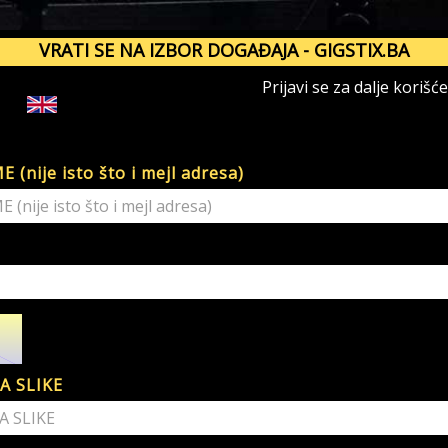
VRATI SE NA IZBOR DOGAĐAJA - GIGSTIX.BA
Prijavi se za dalje korišć
(nije isto što i mejl adresa)
A SLIKE