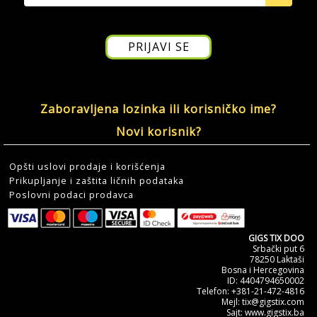
Zaboravljena lozinka ili korisničko ime?
Novi korisnik?
Opšti uslovi prodaje i korišćenja
Prikupljanje i zaštita ličnih podataka
Poslovni podaci prodavca
GIGS TIX DOO
Srbački put 6
78250 Laktaši
Bosna i Hercegovina
ID: 4404794650002
Telefon: +381-21-472-4816
Mejl: tix@gigstix.com
Sajt: www.gigstix.ba