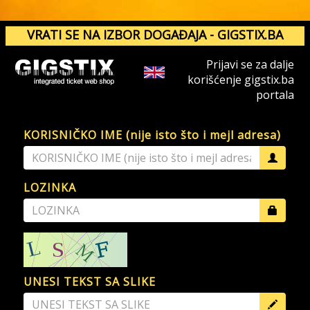
VRATI SE NA IZBOR DOGAĐAJA - GIGSTIX.BA
Prijavi se za dalje
korišćenje gigstix.ba
portala
KORISNIČKO IME (nije isto što i mejl adresa)
LOZINKA
UNESI TEKST SA SLIKE