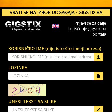
VRATI SE NA IZBOR DOGAĐAJA - GIGSTIX.BA
Prijavi se za dalje
korišćenje gigstix.ba
portala
KORISNIČKO IME (nije isto što i mejl adresa)
LOZINKA
UNESI TEKST SA SLIKE