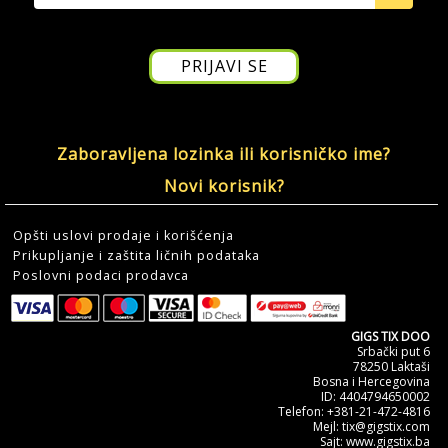
Zaboravljena lozinka ili korisničko ime?
Novi korisnik?
Opšti uslovi prodaje i korišćenja
Prikupljanje i zaštita ličnih podataka
Poslovni podaci prodavca
GIGS TIX DOO
Srbački put 6
78250 Laktaši
Bosna i Hercegovina
ID: 4404794650002
Telefon: +381-21-472-4816
Mejl: tix@gigstix.com
Sajt: www.gigstix.ba