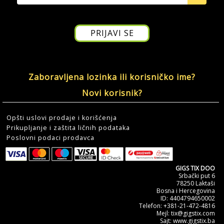
Zaboravljena lozinka ili korisničko ime?
Novi korisnik?
Opšti uslovi prodaje i korišćenja
Prikupljanje i zaštita ličnih podataka
Poslovni podaci prodavca
GIGS TIX DOO
Srbački put 6
78250 Laktaši
Bosna i Hercegovina
ID: 4404794650002
Telefon: +381-21-472-4816
Mejl: tix@gigstix.com
Sajt: www.gigstix.ba