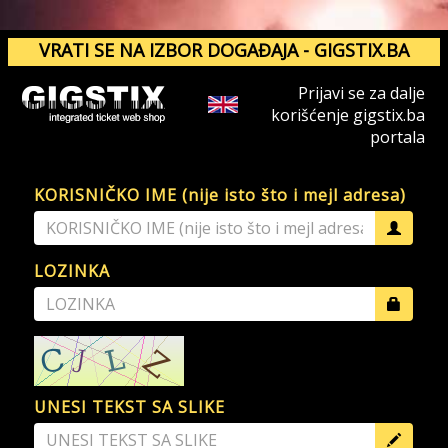
VRATI SE NA IZBOR DOGAĐAJA - GIGSTIX.BA
Prijavi se za dalje
korišćenje gigstix.ba
portala
KORISNIČKO IME (nije isto što i mejl adresa)
LOZINKA
UNESI TEKST SA SLIKE