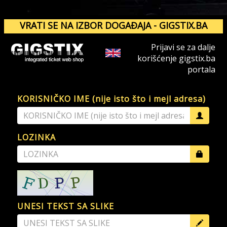
VRATI SE NA IZBOR DOGAĐAJA - GIGSTIX.BA
Prijavi se za dalje
korišćenje gigstix.ba
portala
KORISNIČKO IME (nije isto što i mejl adresa)
LOZINKA
UNESI TEKST SA SLIKE