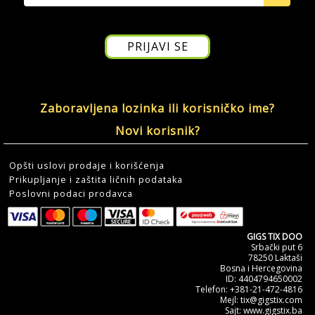
Zaboravljena lozinka ili korisničko ime?
Novi korisnik?
Opšti uslovi prodaje i korišćenja
Prikupljanje i zaštita ličnih podataka
Poslovni podaci prodavca
GIGS TIX DOO
Srbački put 6
78250 Laktaši
Bosna i Hercegovina
ID: 4404794650002
Telefon: +381-21-472-4816
Mejl: tix@gigstix.com
Sajt: www.gigstix.ba